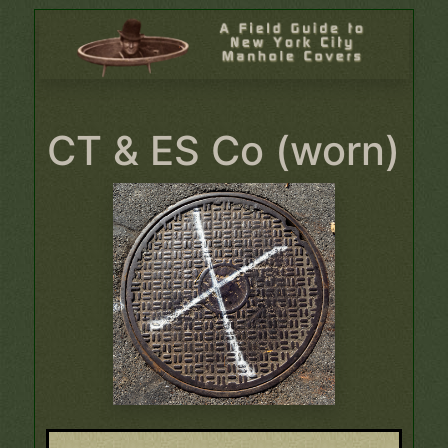
CT & ES Co (worn)